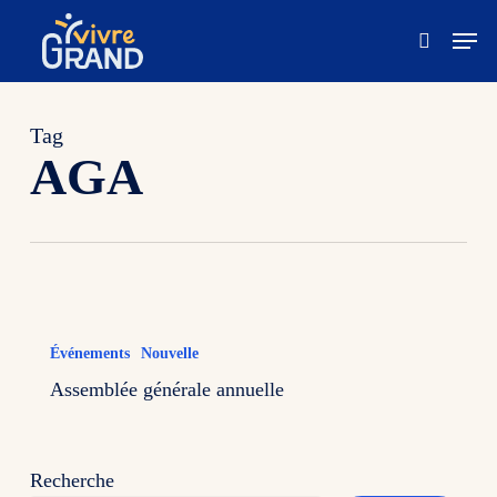
Skip
Men
to
recherc
Close
main
Menu
content
Tag
AGA
Événements
Nouvelle
Assemblée générale annuelle
Recherche