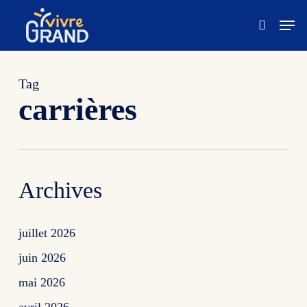
Skip
Men
to
recherc
Close
main
Menu
content
Tag
carrières
Archives
juillet 2026
juin 2026
mai 2026